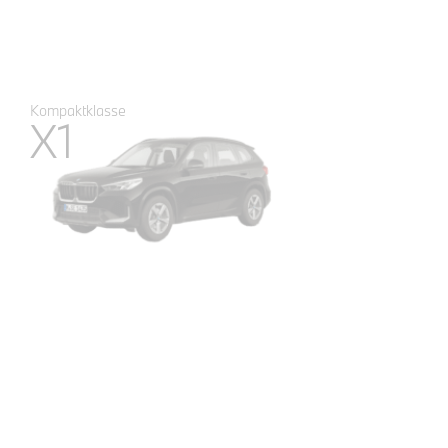
0
auf Lager
Kompaktklasse
X1
UR
0