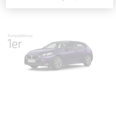
0
auf Lager
Kompaktklasse
1er
UR